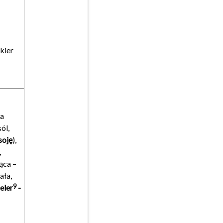
ukier
ka
ól,
soję
),
,
ąca –
ała,
9
eler
-