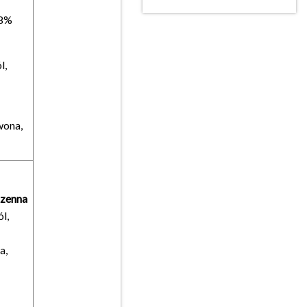
8%
l,
wona,
szenna
l,
a,