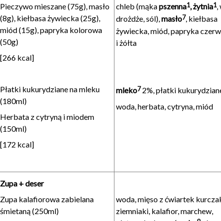
1
1
Pieczywo mieszane (75g), masło
chleb (mąka
pszenna
, żytnia
,
7
(8g), kiełbasa żywiecka (25g),
drożdże, sól),
masło
, kiełbasa
miód (15g), papryka kolorowa
żywiecka, miód, papryka czer
(50g)
i żółta
[266 kcal]
Płatki kukurydziane na mleku
7
mleko
2%, płatki kukurydzian
(180ml)
woda, herbata, cytryna, miód
Herbata z cytryną i miodem
(150ml)
[172 kcal]
Zupa + deser
Zupa kalafiorowa zabielana
woda, mięso z ćwiartek kurcza
śmietaną (250ml)
ziemniaki, kalafior, marchew,