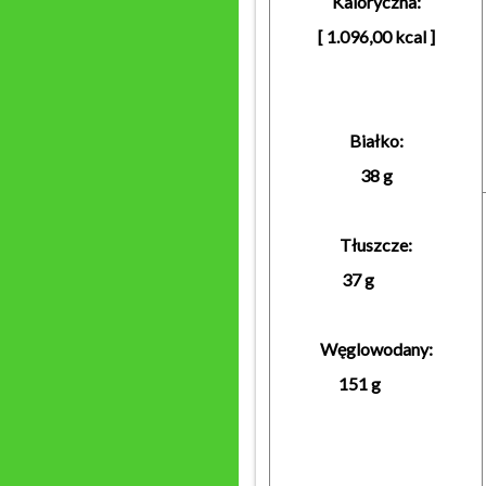
Kaloryczna:
[ 1.096,00 kcal ]
Bia
ł
ko:
38 g
Tłuszcze:
37 g
W
ęglowodany:
151 g