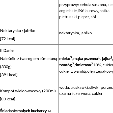
przyprawy: cebula suszona, zie
angielskie, liść laurowy, natka
pietruszki, pieprz, sól
Nektarynka / jabłko
nektarynka, jabłko
[72 kcal]
II Danie
7
1
3
Naleśniki z twarogiem i śmietaną
mleko
,
mąka pszenna
, jajka
7
7
twar
ó
g
,
śmietana
18%, cukier
(300g)
cukier z wanilią,
olej rzepakow
[391 kcal]
woda, truskawki, sliwki, porze
Kompot wieloowocowy (200ml)
czarna i czerwona, cukier
[80 kcal]
Śniadanie małych kucharzy
☺